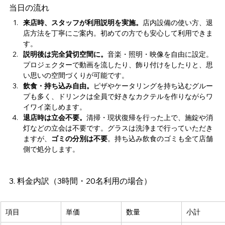
当日の流れ
来店時、スタッフが利用説明を実施。
店内設備の使い方、退
店方法を丁寧にご案内。初めての方でも安心して利用できま
す。
説明後は完全貸切空間に。
音楽・照明・映像を自由に設定。
プロジェクターで動画を流したり、飾り付けをしたりと、思
い思いの空間づくりが可能です。
飲食・持ち込み自由。
ピザやケータリングを持ち込むグルー
プも多く、ドリンクは全員で好きなカクテルを作りながらワ
イワイ楽しめます。
退店時は立会不要。
清掃・現状復帰を行った上で、施錠や消
灯などの立会は不要です。グラスは洗浄まで行っていただき
ますが、
ゴミの分別は不要
。持ち込み飲食のゴミも全て店舗
側で処分します。
3. 料金内訳（3時間・20名利用の場合）
項目
単価
数量
小計