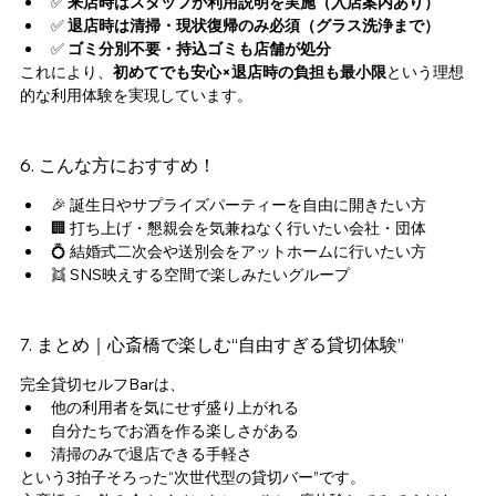
✅ 
来店時はスタッフが利用説明を実施（入店案内あり）
✅ 
退店時は清掃・現状復帰のみ必須（グラス洗浄まで）
✅ 
ゴミ分別不要・持込ゴミも店舗が処分
これにより、
初めてでも安心×退店時の負担も最小限
という理想
的な利用体験を実現しています。
6. こんな方におすすめ！
🎉 誕生日やサプライズパーティーを自由に開きたい方
🏢 打ち上げ・懇親会を気兼ねなく行いたい会社・団体
💍 結婚式二次会や送別会をアットホームに行いたい方
👯 SNS映えする空間で楽しみたいグループ
7. まとめ｜心斎橋で楽しむ“自由すぎる貸切体験”
完全貸切セルフBarは、
他の利用者を気にせず盛り上がれる
自分たちでお酒を作る楽しさがある
清掃のみで退店できる手軽さ
という3拍子そろった“次世代型の貸切バー”です。