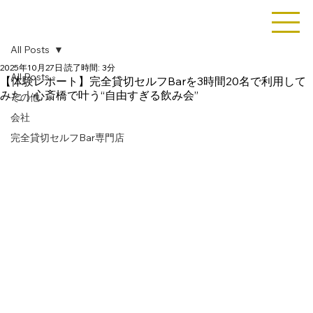
All Posts
2025年10月27日
読了時間: 3分
All Posts
【体験レポート】完全貸切セルフBarを3時間20名で利用して
みた｜心斎橋で叶う“自由すぎる飲み会”
その他
会社
完全貸切セルフBar専門店