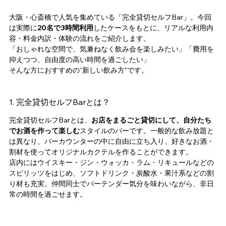
大阪・心斎橋で人気を集めている「完全貸切セルフBar」。今回
は実際に
20名で3時間利用
したケースをもとに、リアルな利用内
容・料金内訳・体験の流れをご紹介します。
「おしゃれな空間で、気兼ねなく飲み会を楽しみたい」「費用を
抑えつつ、自由度の高い時間を過ごしたい」
そんな方におすすめの“新しい飲み方”です。
1. 完全貸切セルフBarとは？
完全貸切セルフBarとは、
お店をまるごと貸切にして、自分たち
でお酒を作って楽しむ
スタイルのバーです。一般的な飲み放題と
は異なり、バーカウンターの中に自由に立ち入り、好きなお酒・
割材を使ってオリジナルカクテルを作ることができます。
店内にはウイスキー・ジン・ウォッカ・ラム・リキュールなどの
スピリッツをはじめ、ソフトドリンク・炭酸水・果汁系などの割
り材も充実。仲間同士でバーテンダー気分を味わいながら、非日
常の時間を過ごせます。