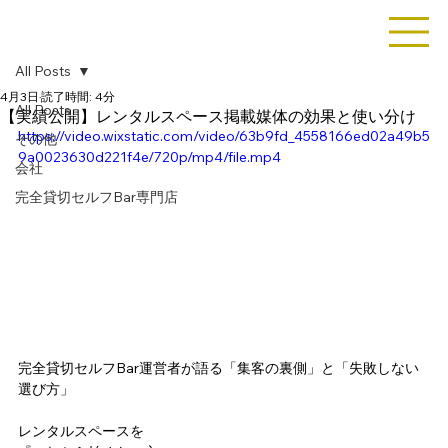
All Posts
4月3日
読了時間: 4分
All Posts
【実績公開】レンタルスペース掲載媒体の効果と使い分け
https://video.wixstatic.com/video/63b9fd_4558166ed02a49b5
その他
9a0023630d221f4e/720p/mp4/file.mp4
会社
完全貸切セルフBar専門店
完全貸切セルフBar運営者が語る「集客の裏側」と「失敗しない
選び方」
レンタルスペースを