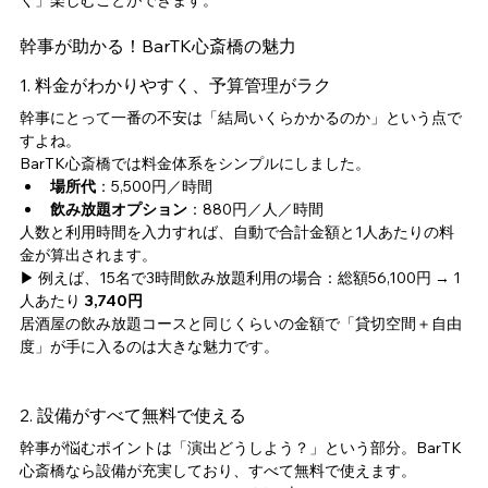
く」楽しむことができます。
幹事が助かる！BarTK心斎橋の魅力
1. 料金がわかりやすく、予算管理がラク
幹事にとって一番の不安は「結局いくらかかるのか」という点で
すよね。
BarTK心斎橋では料金体系をシンプルにしました。
場所代
：5,500円／時間
飲み放題オプション
：880円／人／時間
人数と利用時間を入力すれば、自動で合計金額と1人あたりの料
金が算出されます。
▶ 例えば、15名で3時間飲み放題利用の場合：総額56,100円 → 1
人あたり 
3,740円
居酒屋の飲み放題コースと同じくらいの金額で「貸切空間＋自由
度」が手に入るのは大きな魅力です。
2. 設備がすべて無料で使える
幹事が悩むポイントは「演出どうしよう？」という部分。BarTK
心斎橋なら設備が充実しており、すべて無料で使えます。