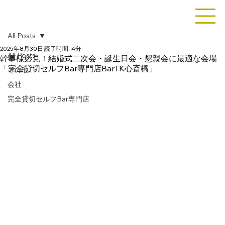
All Posts
2025年8月30日
読了時間: 4分
All Posts
幹事様必見！結婚式二次会・誕生日会・懇親会に最適な会場
「完全貸切セルフBar専門店BarTK心斎橋」
その他
会社
完全貸切セルフBar専門店