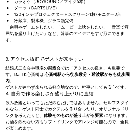
カラオケ（JOYSOUND／マイク6本）
ダーツ（DARTSLIVE）
120インチプロジェクター＋スクリーン1枚/モニター3台
冷蔵庫、製氷機、グラス類完備
「余興やゲームをしたい」「ムービー上映をしたい」「音楽で雰
囲気を盛り上げたい」など、幹事のアイデアをすぐ形にできま
す。
3. アクセス抜群でゲストが来やすい
結婚式二次会や職場の懇親会では「アクセスの良さ」も重要で
す。BarTK心斎橋は 
心斎橋駅から徒歩数分・難波駅からも徒歩圏
内
。
ゲストが迷わず来られる好立地なので、幹事としても安心です。
4. 自分で作る楽しさが盛り上がりに直結
飲み放題といってもただ飲むだけではありません。セルフスタイ
ルなら、ゲスト同士でカクテルを作り合ったり、オリジナルドリ
ンクを考えたりと、
体験そのものが盛り上がる要素
 になります。
お酒を飲めない方もソフトドリンクでアレンジ可能なので、全員
が楽しめます。