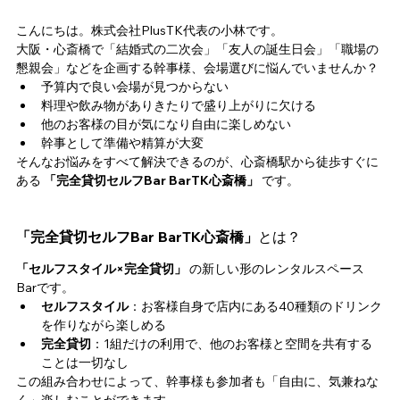
こんにちは。株式会社PlusTK代表の小林です。
大阪・心斎橋で「結婚式の二次会」「友人の誕生日会」「職場の
懇親会」などを企画する幹事様、会場選びに悩んでいませんか？
予算内で良い会場が見つからない
料理や飲み物がありきたりで盛り上がりに欠ける
他のお客様の目が気になり自由に楽しめない
幹事として準備や精算が大変
そんなお悩みをすべて解決できるのが、心斎橋駅から徒歩すぐに
ある 
「完全貸切セルフBar BarTK心斎橋」
 です。
「完全貸切セルフBar BarTK心斎橋」
とは？
「セルフスタイル×完全貸切」
 の新しい形のレンタルスペース
Barです。
セルフスタイル
：お客様自身で店内にある40種類のドリンク
を作りながら楽しめる
完全貸切
：1組だけの利用で、他のお客様と空間を共有する
ことは一切なし
この組み合わせによって、幹事様も参加者も「自由に、気兼ねな