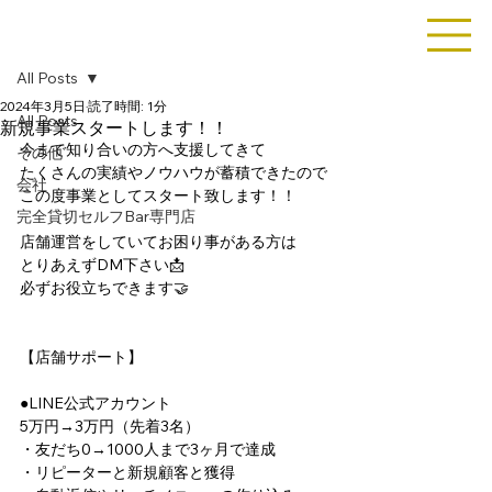
All Posts
2024年3月5日
読了時間: 1分
All Posts
新規事業スタートします！！
今まで知り合いの方へ支援してきて
その他
たくさんの実績やノウハウが蓄積できたので
会社
この度事業としてスタート致します！！
完全貸切セルフBar専門店
店舗運営をしていてお困り事がある方は
とりあえずDM下さい📩
必ずお役立ちできます🤝
【店舗サポート】
●LINE公式アカウント
5万円→3万円（先着3名）
・友だち0→1000人まで3ヶ月で達成
・リピーターと新規顧客と獲得