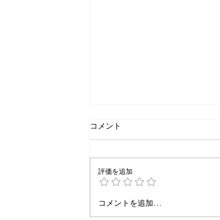
コメント
評価を追加
心斎橋で企業の懇親会をする
コメントを追加…
なら？会場選びで失敗しない