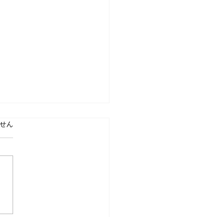
ています。
せん
の利用が実はかなり穴場
由