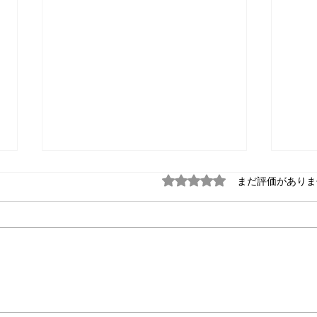
5つ星のうち0と評価され
まだ評価がありま
【2026年版】心斎橋で少人数
平日
の結婚式二次会をするなら？
な理