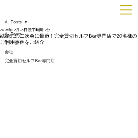
All Posts
2025年12月26日
読了時間: 2分
All Posts
結婚式の二次会に最適！完全貸切セルフBar専門店で20名様の
ご利用事例をご紹介
その他
会社
完全貸切セルフBar専門店