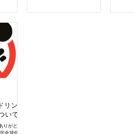
んだ結果、
の繁華街の雑居ビルの一室に、そ
日々支
けたまま終
の場所はあります。店名に掲げら
えによ
せん。 た
れた「完全貸切セルフBar専門
上げます。 ■ 7年間
ばれ方が変
店」という文字。初めて耳にする
弊社は
人は、「自分でお酒を作るの？」
に、新
いうスタイ
「貸切って高いんじゃないの？」
形を模
と、少しだけ戸惑うかもしれませ
まいりました。
ん。 しかし、一度その重い扉を開
貸切セ
にくいのに
け、仲間たちと過ごしたお客様か
店舗運
らは「ここを知ってしまうと、も
予約シ
する必要が
う普通の飲み会には戻れないかも
単なる
にできな
しれない」と言っていただけま
ず、“
れが途切れ
す。 なぜ、現代の大人たちは、あ
ス”の
えて「自分たちでお酒を作る」場
特に直
り、
所を選ぶのでしょうか。なぜ、リ
ドリン
約導線
が決まって
ピーターになるのでしょうか。 今
ついて
率が大
完全貸
回は、実際のデータや運営の裏側
善にもつ
化 完全
に隠された、このお店が持つ「本
ありがとう
目に向けた
他のお客様
当の価値」を深く掘り下げていき