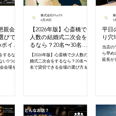
株式会社PlusTK
株
6月28日
5
懇親会を
【2026年版】心斎橋で少
平日
選びで
人数の結婚式二次会をす
り穴
のポイン
るなら？20名〜30名で
当店の
貸切できる会場の選び
ら早め
をするな
【2026年版】心斎橋で少人数の結
方
延長が
ない5つの
婚式二次会をするなら？20名〜30
入って
名で貸切できる会場の選び方 結婚
んなイ
式の準備を進める中で、 「二次会
か？ 実は最近、平日（月〜木）に
の会場が決まらない」「20名程度
完全貸
でも貸切できる場所を探してい
お客様
る」「できるだけ費用を抑えた
に、 会社の懇親会 交流会 誕生日
い」 と悩まれる方は少なくありま
会 撮影利用 など、“人が集まるイ
特に心
せん。 実際に心斎橋エリアでは50
ベント
多い反面、
名以上を想定した大型会場が多
す。 今回は、平日に貸切Barを利