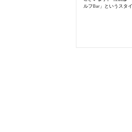
が一切いないことです。 この
ルフBar」というスタ
があるだけで、飲み会
と、お客様のモラルを
く変わります。 ・会話のしやす
自由で快適な空間を提
さ・空気の一体感・盛
ます。 しかし残念なことに最近
すさ 特に職場の飲み会では、「周
「退店時に店内ドリン
りを気にしなくて
る」行為がありました。 ■ 実
あったケース 新品のドリンクを持
ったまま退店をされた
らっしゃいました。 スタッフがお
声がけしたところ、「
いいと思った」「外で
った」といったご認識で
のケースでは、5、6本
をカバンに入れて持ち
確認されています。 いずれもお酒
が入って正常時の判断
軽い気持ちの行動であ
見受けられます。 ■ 持ち帰りにつ