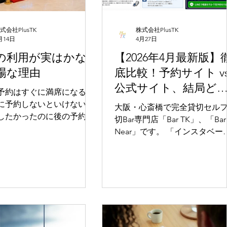
式会社PlusTK
株式会社PlusTK
月14日
4月27日
の利用が実はかな
【2026年4月最新版】
場な理由
底比較！予約サイト v
公式サイト、結局ど
予約はすぐに満席になるか
から予約するのがベ
に予約しないといけない。
大阪・心斎橋で完全貸切セル
したかったのに後の予約が
ト？
切Bar専門店「Bar TK」、「Bar
いて延長ができなかった そ
Near」です。 「インスタベー
メージを持っていません
ス」「スペースマーケット」
った大手予約サイトは、ポイ
切セルフBarを利用される
還元や独自のキャンペーンが
がかなり増えています。 特
非常に便利です。 しかし、当店を
最もお得かつ柔軟に使いこな
ら「公式サイト予約」が一番
”との相性が非常に良いで
す。その理由を、最新の情報