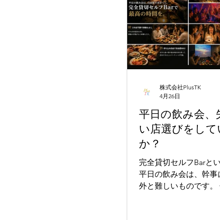
完全貸切で利用できる
と限られています。 この記事で
は、企業懇親会の会場
しないポイントをご紹
① 参加人数に対して
場を選ぶ 懇親会では着席だけでな
く、 乾杯 交流 名刺交換 レクリエ
ーション などで移動が発生しま
株式会社PlusTK
す。 そのため定員ギリギリではな
4月26日
く、参加人数の1.2倍
平日の飲み会、
数がある会場がおすすめ
い店選びをして
えば20名の懇親会であ
か？
30名程度収容できる会
です。 ② 周囲を気にせず話せる
完全貸切セルフBarと
貸切会場を選ぶ 一般的な居酒屋で
平日の飲み会は、幹事
は他のお客様もいるため、 
外と難しいものです。 仕事終わり
話がしづらい 自己
で時間も限られ、参加
もバラバラ。 「とりあえず無難な