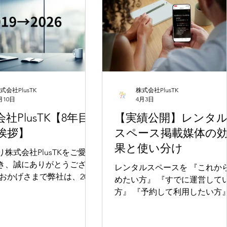
づいてフラットに比較・解説
メリットについてご紹介し
す。 1. 予約ルート別：徹底比較
2026 比較項目 公式サイト
しても予約が集中しやす
（PlusTK） 各予約サイト（外部）
価格 ✅ 仲介手数料なし。常に最
できない というケース
安 △ 媒体により手数料5%加算あ
す。 一方、平日は比
り（※1） 限定割引 ✅ 最大20,000
に余裕があるため、 希望
円の直接割引 △ 各プラットフォ
式会社PlusTK
株式会社PlusTK
しやすい 長時間利用し
ーム独自の特典あり 支払い方法
月10日
4月3日
✅ クレカ/振込/PayPay/現金
社PlusTK【8年目
【実績公開】レンタ
リットがあります。 「仕
（※2） △ 外部サイト指定の決済
挨拶】
スペース掲載媒体の
りにゆっくり交流会をした
手段のみ 追加対応 ✅ 来店時の追
果と使い分け
加支払いも柔軟 △ 外部サイト上
株式会社PlusTKをご愛顧
す。 ② 完全貸切だ
での追加手続きが必要 変更・延長
き、誠にありがとうござい
レンタルスペースを 『これから始
を気にしなくていい 居酒
✅ LINE一本で即時確
めたい方』 『すでに運営している
通のBarだと、
10日をもちまして創業8年目
方』 『予約して利用したい方』
こととなりました。 これ
すべての方に共通して言える
えに、ご利用いただいてい
があります。 それは 「掲載媒体
様、関係各社様、そして