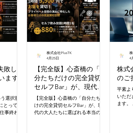
会場は意外
く、20名〜30名程度の結婚式二次
用する
会にちょうど良い会場を探すのは
ます。 ① 予約が取りやすい 土日
選びで失敗
意外と難しいものです。 今回は少
はどう
介します。
人数の結婚式二次会を開催する際
く、 希望時間が埋まっている 当
余裕のある会
の会場選びのポイントや、費用を
日の延長が
抑えるコツについてご紹介しま
も多々ありま
す。
較的予約
株式会社PlusTK
株
時間で利用
4月25日
4
やすい 大人数でも調整しやすい
程度の収容人
失敗しな
【完全版】心斎橋の「自
株式会
というメ
です。 例
います
分たちだけの完全貸切
のご
事終わ
れば、25〜
い」 そんな方には平日利用がかな
セルフBar」が、現代の
場が理想的
平素より
りおすすめで
大人たちに選ばれる本
いただ
いう選択肢
【完全版】心斎橋の「自分たちだ
から周囲
当の理由。
ます。 おかげさまで弊社は、2026
にとって意
けの完全貸切セルフBar」が、現
屋や普
会社の
年4月
代の大人たちに選ばれる本当の理
紹介が
を迎える
者の温度感
由。 ――完全貸切セルフBar専門
もひと
店、その「余白」の美学。 心斎橋
るお客