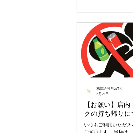
居酒屋でいいか」と選
どこか盛り上がりに欠
わることも少なくありま
だ、最近は少しずつ選
わってきています。 その一つが、
完全貸切セルフBarと
ルです。 平日の飲み会がうまくい
かない理由 まず前提として、平日
の飲み会が盛り上がり
は理由があります。 ・時間制限が
ある・周囲の目を気に
ある・人数変更が柔軟
い・二次会の移動で流
株式会社PlusTK
る これらはすべて「自由度の低
3月24日
さ」に起因しています。 つま
【お願い】店内
場所選びの段階で結果
クの持ち帰りに
いるケースが多いのです。 
切という環境がもたらす変
いつもご利用いただき
貸切の最大の特徴は、
ございます。 当店は「完全貸切セ