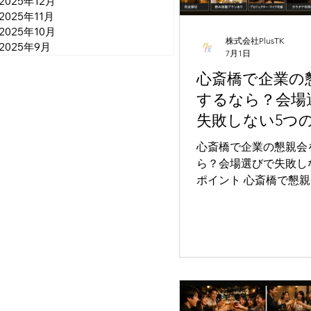
2025年12月
2025年11月
2025年10月
株式会社PlusTK
2025年9月
7月1日
心斎橋で企業の
するなら？会場
失敗しない5つ
ト
心斎橋で企業の懇親会
ら？会場選びで失敗し
ポイント 心斎橋で懇親会会場を探
している方へ 会社の懇親会を開催
する際、 居酒屋では周りのお客様
が気になる 人数変更に対応できな
い 会話がしづらい 飲み放題の時
間が短い といった悩みを持つ幹事
の方は少なくありません。 
斎橋エリアは飲食店が