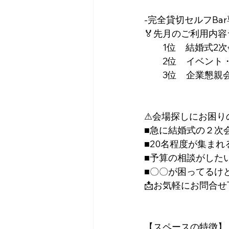
-完全貸切セルフBar
🏅先月のご利用内容
　　1位　結婚式2次
　　2位　イベント
　　3位　企業懇親
⚠︎会場探しにお困り
■急に結婚式の２次
■20名程度が集ま
■予算の相談がした
■〇〇が困ってるけ
📩お気軽にお問合せ
【スペースの特徴】