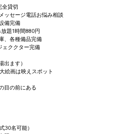
ス完全貸切
・メッセージ電話お悩み相談
ツ設備完備
み放題1時間880円
蔵庫、各種備品完備
ロジェククター完備
お湯出ます）
巨大絵画は映えスポット
ルの目の前にある
）
式30名可能）