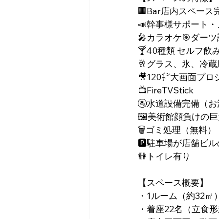
🏢Bar店内スペー
📣幹事様サポート
🎤カラオケ🎯ダー
🍸40種類 セルフ飲
🥂グラス、氷、冷
🎥120㌅大画面プ
📺FireTVStick
🚰水道設備完備（
🖼美術館顔負けの
🗑ゴミ処理（無料）
🅿️駐車場が店舗ビ
🚻トイレ有り
【スペース概要】
・1ルーム（約32㎡
・着座22名（立食形