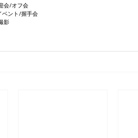
迎会/オフ会
 イベント/握手会
撮影