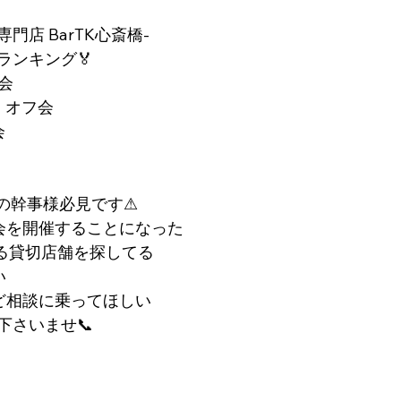
専門店 BarTK心斎橋-
ランキング🏅
会
・オフ会
会
の幹事様必見です⚠︎
会を開催することになった
れる貸切店舗を探してる
い
ど相談に乗ってほしい
下さいませ📞